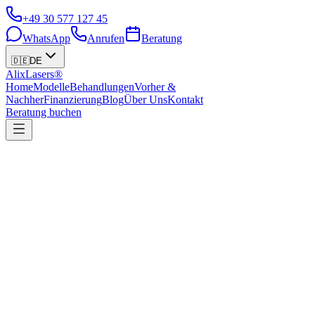
+49 30 577 127 45
WhatsApp
Anrufen
Beratung
🇩🇪
DE
Alix
Lasers®
Home
Modelle
Behandlungen
Vorher &
Nachher
Finanzierung
Blog
Über Uns
Kontakt
Beratung buchen