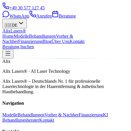
+49 30 577 127 45
WhatsApp
Anrufen
Beratung
🇩🇪
DE
Alix
Lasers®
Home
Modelle
Behandlungen
Vorher &
Nachher
Finanzierung
Blog
Über Uns
Kontakt
Beratung buchen
Alix
Alix Lasers® · AI Laser Technology
Alix Lasers® – Deutschlands Nr. 1 für professionelle
Lasertechnologie in der Haarentfernung & ästhetischen
Hautbehandlung.
Navigation
Modelle
Behandlungen
Vorher & Nachher
Finanzierung
KI
Behandlungsberater
Kontakt